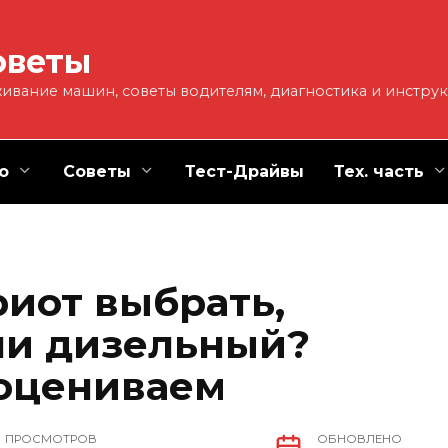
оветы
ивание машин, советы водителям, диагностика и инстру
о
Советы
Тест-Драйвы
Тех. часть
риот выбрать,
ли дизельный?
 оцениваем
ПРОСМОТРОВ
ОБНОВЛЕНО