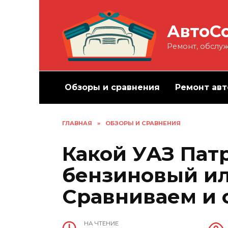
Перейти
к
АвтоС
содержанию
Ремонт, обслуж
Обзоры и сравнения
Ремонт авт
ГЛАВНАЯ
»
ОБЗОРЫ И СРАВНЕНИЯ
Какой УАЗ Пат
бензиновый и
Сравниваем и
НА ЧТЕНИЕ