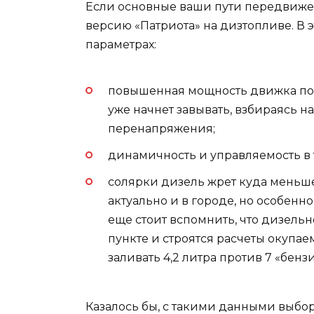
Если основные ваши пути передвижен
версию «Патриота» на дизтопливе. В 
параметрах:
повышенная мощность движка по 
уже начнет завывать, взбираясь н
перенапряжения;
динамичность и управляемость в т
солярки дизель жрет куда меньше
актуально и в городе, но особенн
еще стоит вспомнить, что дизель
пункте и строятся расчеты окупае
заливать 4,2 литра против 7 «бенз
Казалось бы, с такими данными выбо