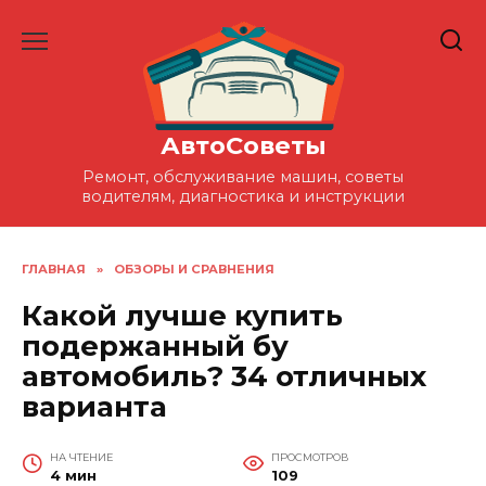
Перейти
к
содержанию
АвтоСоветы
Ремонт, обслуживание машин, советы
водителям, диагностика и инструкции
ГЛАВНАЯ
»
ОБЗОРЫ И СРАВНЕНИЯ
Какой лучше купить
подержанный бу
автомобиль? 34 отличных
варианта
НА ЧТЕНИЕ
ПРОСМОТРОВ
4 мин
109