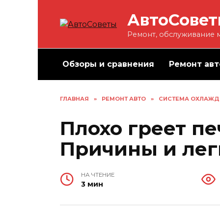
Перейти
АвтоСове
к
содержанию
Ремонт, обслуживание м
Обзоры и сравнения
Ремонт авт
ГЛАВНАЯ
»
РЕМОНТ АВТО
»
СИСТЕМА ОХЛАЖД
Плохо греет пе
Причины и лег
НА ЧТЕНИЕ
3 мин