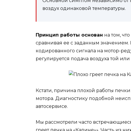
Основной симптом независимо от п
воздух одинаковой температуры.
Принцип работы основан
на том, чт
сравнивая ее с заданным значением.
кодированного сигнала на мотор-реду
регулируется подача воздуха той или
Кстати, причина плохой работы печки
мотора. Диагностику подобной неисп
автосервисе.
Мы рассмотрели часто встречающиес
греет печка на «Калине»». Часть из н