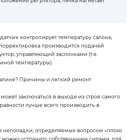
оложения регулятора, печка нагнетает
о датчик контролирует температуру салона,
 Корректировка производится подачей
ктор, управляющий заслонками (т.е.
 иной температуры).
 может заключаться в выходе из строя самого
равности лучше всего производить в
я неполадки, определяемые вопросом «плохо
их можно устранить собственными силами, для