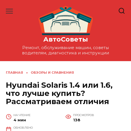
Перейти
к
содержанию
АвтоСоветы
Ремонт, обслуживание машин, советы
водителям, диагностика и инструкции
ГЛАВНАЯ
»
ОБЗОРЫ И СРАВНЕНИЯ
Hyundai Solaris 1.4 или 1.6,
что лучше купить?
Рассматриваем отличия
НА ЧТЕНИЕ
ПРОСМОТРОВ
4 мин
138
ОБНОВЛЕНО