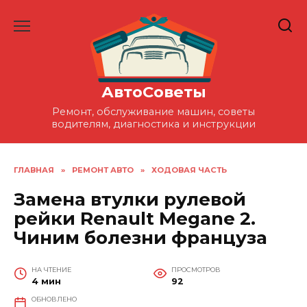
Перейти
к
содержанию
АвтоСоветы
Ремонт, обслуживание машин, советы
водителям, диагностика и инструкции
ГЛАВНАЯ
»
РЕМОНТ АВТО
»
ХОДОВАЯ ЧАСТЬ
Замена втулки рулевой
рейки Renault Megane 2.
Чиним болезни француза
НА ЧТЕНИЕ
ПРОСМОТРОВ
4 мин
92
ОБНОВЛЕНО