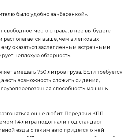
ителю было удобно за «баранкой».
 свободное место справа, в нее вы будете
м располагается выше, чем в легковых
ет ему оказаться заслепленным встречными
ирует неплохую обзорность.
яет вмещать 750 литров груза. Если требуется
ца есть возможность сложить сидения,
е грузоперевозочная способность машины
 разгоняться он не любит. Передачи КПП
емом 1,4 литра подогнали под стандарт
ивной езды с таким авто придется о ней