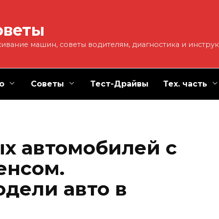
оветы
ивание машин, советы водителям, диагностика и инстру
о
Советы
Тест-Драйвы
Тех. часть
х автомобилей с
енсом.
дели авто в