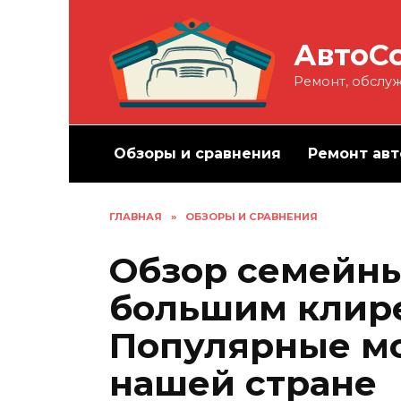
Перейти
к
АвтоС
содержанию
Ремонт, обслуж
Обзоры и сравнения
Ремонт авт
ГЛАВНАЯ
»
ОБЗОРЫ И СРАВНЕНИЯ
Обзор семейны
большим клир
Популярные мо
нашей стране