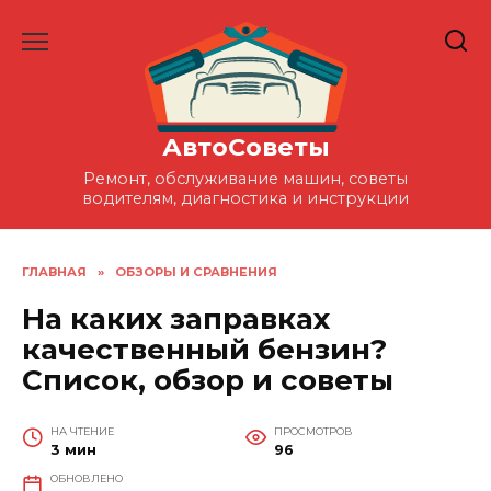
Перейти
к
содержанию
АвтоСоветы
Ремонт, обслуживание машин, советы
водителям, диагностика и инструкции
ГЛАВНАЯ
»
ОБЗОРЫ И СРАВНЕНИЯ
На каких заправках
качественный бензин?
Список, обзор и советы
НА ЧТЕНИЕ
ПРОСМОТРОВ
3 мин
96
ОБНОВЛЕНО