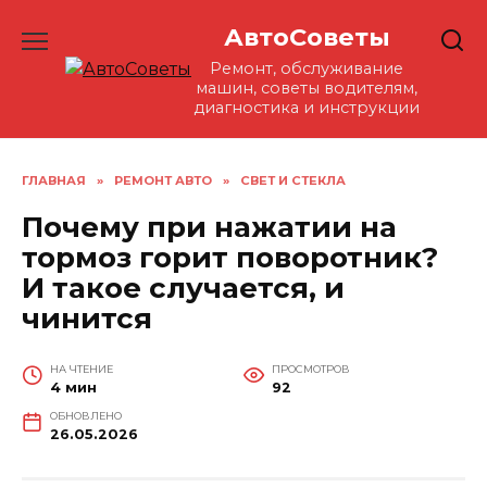
Перейти
АвтоСоветы
к
содержанию
Ремонт, обслуживание
машин, советы водителям,
диагностика и инструкции
ГЛАВНАЯ
»
РЕМОНТ АВТО
»
СВЕТ И СТЕКЛА
Почему при нажатии на
тормоз горит поворотник?
И такое случается, и
чинится
НА ЧТЕНИЕ
ПРОСМОТРОВ
4 мин
92
ОБНОВЛЕНО
26.05.2026