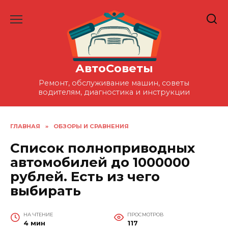
Перейти
к
содержанию
АвтоСоветы
Ремонт, обслуживание машин, советы
водителям, диагностика и инструкции
ГЛАВНАЯ
»
ОБЗОРЫ И СРАВНЕНИЯ
Список полноприводных
автомобилей до 1000000
рублей. Есть из чего
выбирать
НА ЧТЕНИЕ
ПРОСМОТРОВ
4 мин
117