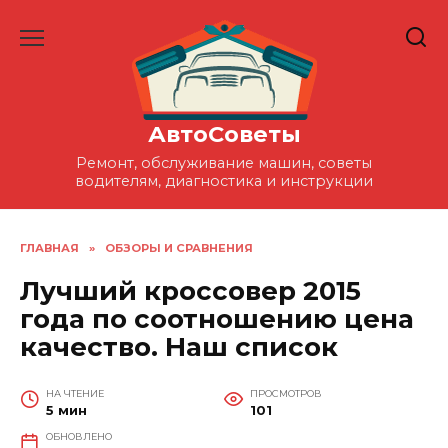
Перейти
к
содержанию
АвтоСоветы
Ремонт, обслуживание машин, советы
водителям, диагностика и инструкции
ГЛАВНАЯ
»
ОБЗОРЫ И СРАВНЕНИЯ
Лучший кроссовер 2015
года по соотношению цена
качество. Наш список
НА ЧТЕНИЕ
ПРОСМОТРОВ
5 мин
101
ОБНОВЛЕНО