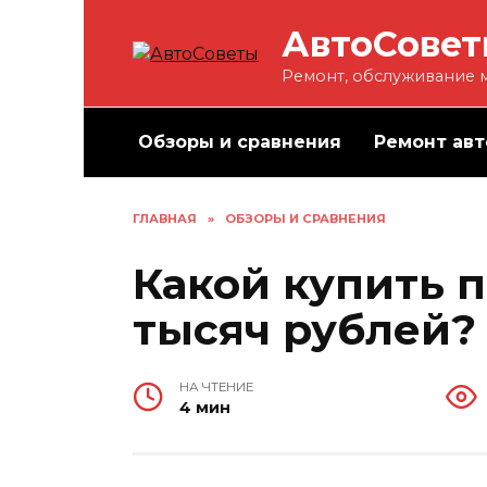
Перейти
АвтоСове
к
содержанию
Ремонт, обслуживание м
Обзоры и сравнения
Ремонт авт
ГЛАВНАЯ
»
ОБЗОРЫ И СРАВНЕНИЯ
Какой купить 
тысяч рублей?
НА ЧТЕНИЕ
4 мин