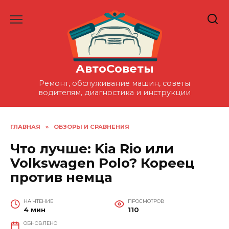
Перейти
к
содержанию
АвтоСоветы
Ремонт, обслуживание машин, советы
водителям, диагностика и инструкции
ГЛАВНАЯ
»
ОБЗОРЫ И СРАВНЕНИЯ
Что лучше: Kia Rio или
Volkswagen Polo? Кореец
против немца
НА ЧТЕНИЕ
ПРОСМОТРОВ
4 мин
110
ОБНОВЛЕНО