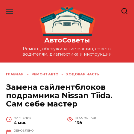
Перейти
к
содержанию
АвтоСоветы
Ремонт, обслуживание машин, советы
водителям, диагностика и инструкции
ГЛАВНАЯ
»
РЕМОНТ АВТО
»
ХОДОВАЯ ЧАСТЬ
Замена сайлентблоков
подрамника Nissan Tiida.
Сам себе мастер
НА ЧТЕНИЕ
ПРОСМОТРОВ
4 мин
138
ОБНОВЛЕНО