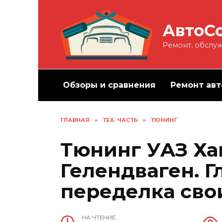
Перейти
к
АвтоС
содержанию
Ремонт, обслуж
Обзоры и сравнения
Ремонт авт
ГЛАВНАЯ
»
ТЕХ. ЧАСТЬ
»
ТЮНИНГ
Тюнинг УАЗ Ха
Гелендваген. Г
переделка сво
НА ЧТЕНИЕ