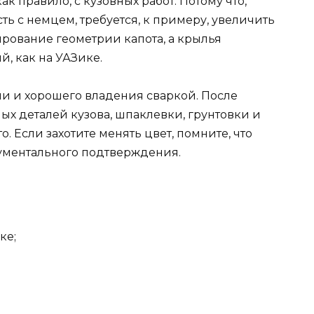
к правило, с кузовных работ. Потому что,
ь с немцем, требуется, к примеру, увеличить
рование геометрии капота, а крылья
й, как на УАЗике.
ами и хорошего владения сваркой. После
х деталей кузова, шпаклевки, грунтовки и
. Если захотите менять цвет, помните, что
ументального подтверждения.
ке;