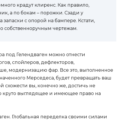
емного крадут клиренс. Как правило,
ик, а по бокам – порожки. Сзади у
 запаски с опорой на бампере. Кстати,
по собственноручным чертежам.
ра под Гелендваген можно отнести
огов, спойлеров, дефлекторов,
е, модернизацию фар. Все это, выполненное
значенного Мерседеса, будет превращать ваш
й схожести вы, конечно же, достичь не
но круто выглядящее и имеющее право на