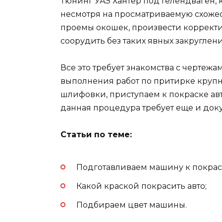
Тюнинг УАЗ Хантер под Гелендваген, ка
несмотря на просматриваемую схожест
проемы окошек, произвести корректи
соорудить без таких явных закруглени
Все это требует знакомства с чертеж
выполнения работ по притирке крупны
шлифовки, приступаем к покраске авто
данная процедура требует еще и док
Статьи по теме:
Подготавливаем машину к покрас
Какой краской покрасить авто;
Подбираем цвет машины.