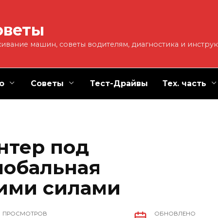
оветы
ивание машин, советы водителям, диагностика и инстру
о
Советы
Тест-Драйвы
Тех. часть
нтер под
лобальная
ими силами
ПРОСМОТРОВ
ОБНОВЛЕНО