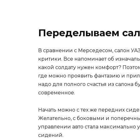
Переделываем са
В сравнении с Мерседесом, салон УА
критики. Все напоминает об изнача
какой солдату нужен комфорт? Поэтом
где можно проявить фантазию и при
надо для полного счастья из салона б
современное.
Начать можно с тех же передних сиде
Желательно, с боковыми и поперечн
управлении авто стала максимально у
сидений.