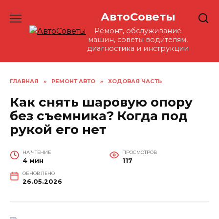
Перейти
АвтоСоветы
к
содержанию
Ремонт, обслуживание
машин, советы водителям,
диагностика и инструкции
ГЛАВНАЯ
»
РЕМОНТ АВТО
»
ХОДОВАЯ ЧАСТЬ
Как снять шаровую опору
без съемника? Когда под
рукой его нет
НА ЧТЕНИЕ
ПРОСМОТРОВ
4 мин
117
ОБНОВЛЕНО
26.05.2026