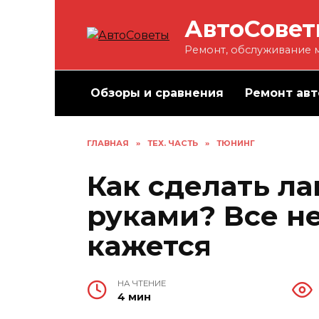
Перейти
АвтоСове
к
содержанию
Ремонт, обслуживание м
Обзоры и сравнения
Ремонт авт
ГЛАВНАЯ
»
ТЕХ. ЧАСТЬ
»
ТЮНИНГ
Как сделать л
руками? Все не
кажется
НА ЧТЕНИЕ
4 мин