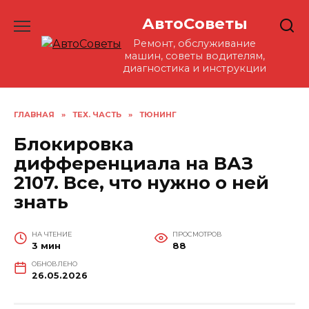
Перейти
АвтоСоветы
к
содержанию
Ремонт, обслуживание
машин, советы водителям,
диагностика и инструкции
ГЛАВНАЯ
»
ТЕХ. ЧАСТЬ
»
ТЮНИНГ
Блокировка
дифференциала на ВАЗ
2107. Все, что нужно о ней
знать
НА ЧТЕНИЕ
ПРОСМОТРОВ
3 мин
88
ОБНОВЛЕНО
26.05.2026