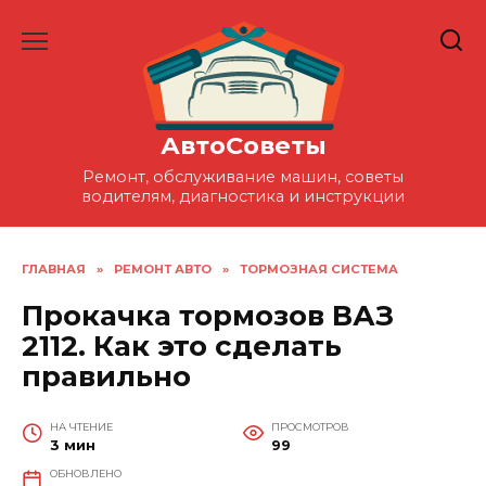
Перейти
к
содержанию
АвтоСоветы
Ремонт, обслуживание машин, советы
водителям, диагностика и инструкции
ГЛАВНАЯ
»
РЕМОНТ АВТО
»
ТОРМОЗНАЯ СИСТЕМА
Прокачка тормозов ВАЗ
2112. Как это сделать
правильно
НА ЧТЕНИЕ
ПРОСМОТРОВ
3 мин
99
ОБНОВЛЕНО