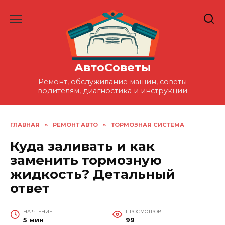
Перейти
к
содержанию
АвтоСоветы
Ремонт, обслуживание машин, советы
водителям, диагностика и инструкции
ГЛАВНАЯ
»
РЕМОНТ АВТО
»
ТОРМОЗНАЯ СИСТЕМА
Куда заливать и как
заменить тормозную
жидкость? Детальный
ответ
НА ЧТЕНИЕ
ПРОСМОТРОВ
5 мин
99