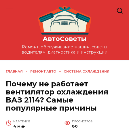
Перейти
к
содержанию
АвтоСоветы
Ремонт, обслуживание машин, советы
водителям, диагностика и инструкции
ГЛАВНАЯ
»
РЕМОНТ АВТО
»
СИСТЕМА ОХЛАЖДЕНИЯ
Почему не работает
вентилятор охлаждения
ВАЗ 2114? Самые
популярные причины
НА ЧТЕНИЕ
ПРОСМОТРОВ
4 мин
80