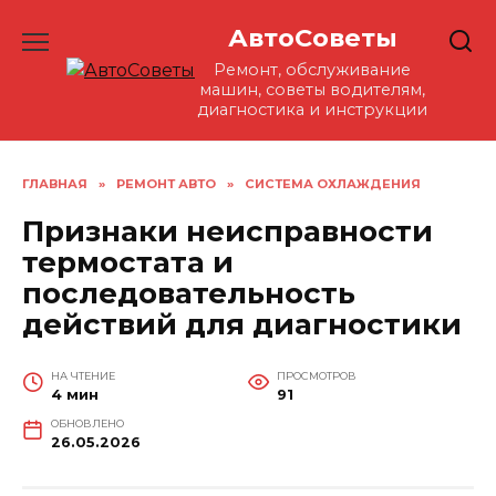
Перейти
АвтоСоветы
к
содержанию
Ремонт, обслуживание
машин, советы водителям,
диагностика и инструкции
ГЛАВНАЯ
»
РЕМОНТ АВТО
»
СИСТЕМА ОХЛАЖДЕНИЯ
Признаки неисправности
термостата и
последовательность
действий для диагностики
НА ЧТЕНИЕ
ПРОСМОТРОВ
4 мин
91
ОБНОВЛЕНО
26.05.2026