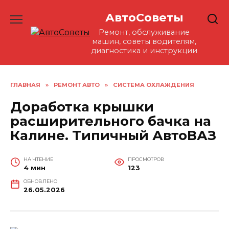
Перейти
АвтоСоветы
к
содержанию
Ремонт, обслуживание
машин, советы водителям,
диагностика и инструкции
ГЛАВНАЯ
»
РЕМОНТ АВТО
»
СИСТЕМА ОХЛАЖДЕНИЯ
Доработка крышки
расширительного бачка на
Калине. Типичный АвтоВАЗ
НА ЧТЕНИЕ
ПРОСМОТРОВ
4 мин
123
ОБНОВЛЕНО
26.05.2026