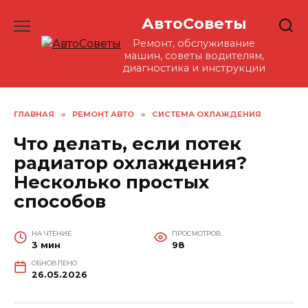
Перейти
АвтоСоветы
к
содержанию
Ремонт, обслуживание
машин, советы водителям,
диагностика и инструкции
ГЛАВНАЯ
»
РЕМОНТ АВТО
»
СИСТЕМА ОХЛАЖДЕНИЯ
Что делать, если потек
радиатор охлаждения?
Несколько простых
способов
НА ЧТЕНИЕ
ПРОСМОТРОВ
3 мин
98
ОБНОВЛЕНО
26.05.2026