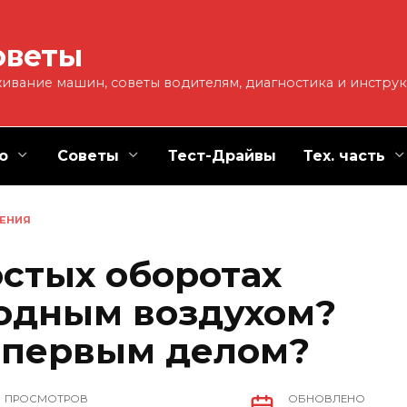
оветы
ивание машин, советы водителям, диагностика и инстру
о
Советы
Тест-Драйвы
Тех. часть
ЕНИЯ
остых оборотах
лодным воздухом?
 первым делом?
ПРОСМОТРОВ
ОБНОВЛЕНО