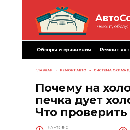
Перейти
к
АвтоС
содержанию
Ремонт, обслуж
Обзоры и сравнения
Ремонт авт
ГЛАВНАЯ
»
РЕМОНТ АВТО
»
СИСТЕМА ОХЛАЖД
Почему на хол
печка дует хо
Что проверить
НА ЧТЕНИЕ