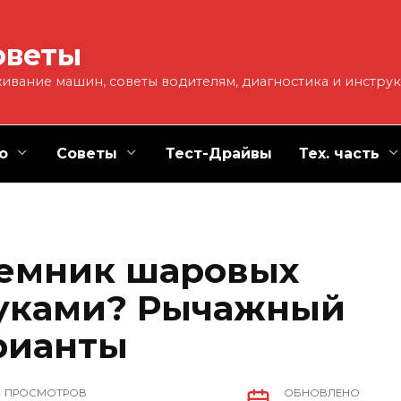
оветы
ивание машин, советы водителям, диагностика и инстру
о
Советы
Тест-Драйвы
Тех. часть
ъемник шаровых
руками? Рычажный
рианты
ПРОСМОТРОВ
ОБНОВЛЕНО