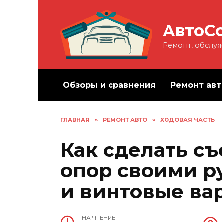
Перейти
к
АвтоС
содержанию
Ремонт, обслуж
Обзоры и сравнения
Ремонт авт
ГЛАВНАЯ
»
РЕМОНТ АВТО
»
ХОДОВАЯ ЧАСТЬ
Как сделать с
опор своими 
и винтовые ва
НА ЧТЕНИЕ