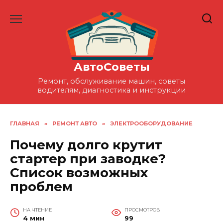
Перейти
к
содержанию
АвтоСоветы
Ремонт, обслуживание машин, советы
водителям, диагностика и инструкции
ГЛАВНАЯ
»
РЕМОНТ АВТО
»
ЭЛЕКТРООБОРУДОВАНИЕ
Почему долго крутит
стартер при заводке?
Список возможных
проблем
НА ЧТЕНИЕ
ПРОСМОТРОВ
4 мин
99