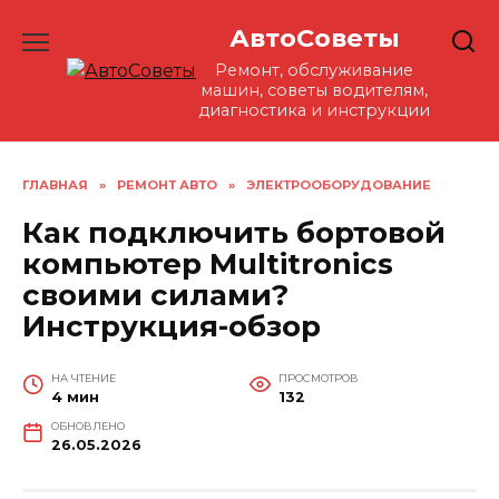
Перейти
АвтоСоветы
к
содержанию
Ремонт, обслуживание
машин, советы водителям,
диагностика и инструкции
ГЛАВНАЯ
»
РЕМОНТ АВТО
»
ЭЛЕКТРООБОРУДОВАНИЕ
Как подключить бортовой
компьютер Multitronics
своими силами?
Инструкция-обзор
НА ЧТЕНИЕ
ПРОСМОТРОВ
4 мин
132
ОБНОВЛЕНО
26.05.2026