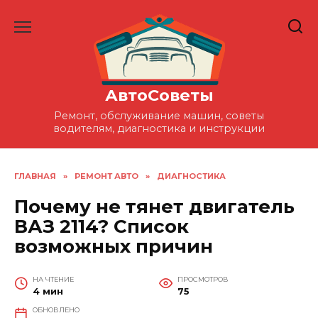
Перейти
к
содержанию
АвтоСоветы
Ремонт, обслуживание машин, советы
водителям, диагностика и инструкции
ГЛАВНАЯ
»
РЕМОНТ АВТО
»
ДИАГНОСТИКА
Почему не тянет двигатель
ВАЗ 2114? Список
возможных причин
НА ЧТЕНИЕ
ПРОСМОТРОВ
4 мин
75
ОБНОВЛЕНО