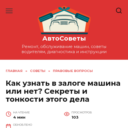
Перейти
к
содержанию
АвтоСоветы
Ремонт, обслуживание машин, советы
водителям, диагностика и инструкции
ГЛАВНАЯ
»
СОВЕТЫ
»
ПРАВОВЫЕ ВОПРОСЫ
Как узнать в залоге машина
или нет? Секреты и
тонкости этого дела
НА ЧТЕНИЕ
ПРОСМОТРОВ
4 мин
103
ОБНОВЛЕНО