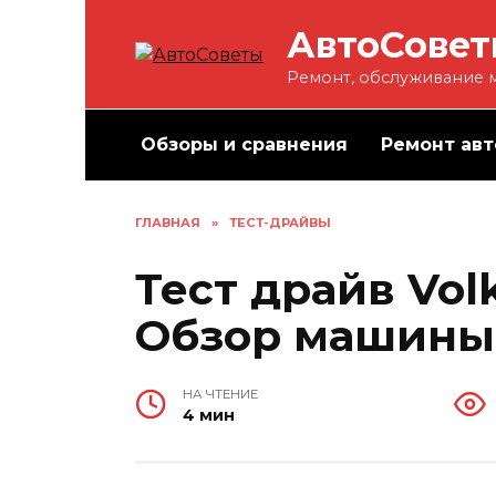
Перейти
АвтоСове
к
содержанию
Ремонт, обслуживание м
Обзоры и сравнения
Ремонт авт
ГЛАВНАЯ
»
ТЕСТ-ДРАЙВЫ
Тест драйв Vol
Обзор машины
НА ЧТЕНИЕ
4 мин