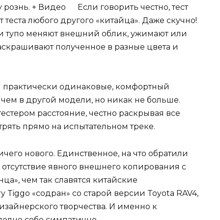
Если говорить честно, тест
т теста любого другого «китайца». Даже скучно!
ли тупо меняют внешний облик, ужимают или
аскрашивают полученное в разные цвета и
й практически одинаковые, комфортный
 чем в другой модели, но никак не больше.
тестером расстояние, честно раскрывая все
стрять прямо на испытательном треке.
ничего нового. Единственное, на что обратили
а отсутствие явного внешнего копирования с
ца», чем так славятся китайские
y Tiggo «содран» со старой версии Toyota RAV4,
 дизайнерского творчества. И именно к
полне себе симпатично.