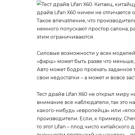
драйв Lifan X60 ничем не отличается о
Такое впечатление, что производите
немного попускают простор салона, р
этим ограничиваются.
Силовые возможности у всех моделе
«фарш» может быть разве что меньше,
Авто может бодро проехать заданное 
свои недостатки – а может и вовсе за
Тест драйв Lifan X60 не открыл миру 
внимание все наблюдатели, так это н
какого-нибудь «европейца» или «япон
производители. Если, к примеру, Cher
то этот Lifan – плод чисто китайского
внешности претензий не нашлось – в