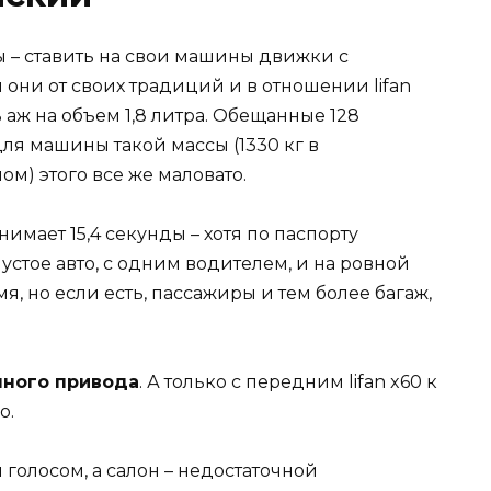
ы – ставить на свои машины движки с
они от своих традиций и в отношении lifan
ь аж на объем 1,8 литра. Обещанные 128
для машины такой массы (1330 кг в
ом) этого все же маловато.
анимает 15,4 секунды – хотя по паспорту
 пустое авто, с одним водителем, и на ровной
мя, но если есть, пассажиры и тем более багаж,
лного привода
. А только с передним lifan x60 к
о.
голосом, а салон – недостаточной