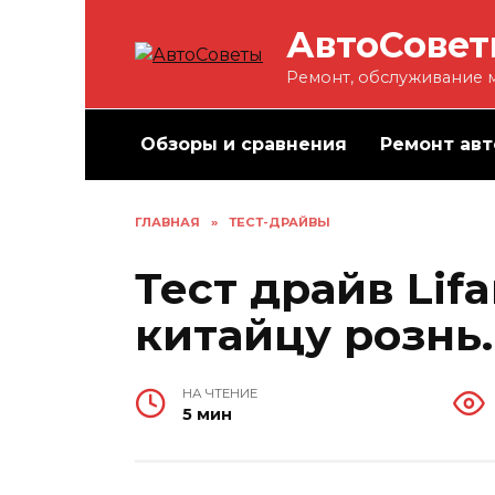
Перейти
АвтоСове
к
содержанию
Ремонт, обслуживание м
Обзоры и сравнения
Ремонт авт
ГЛАВНАЯ
»
ТЕСТ-ДРАЙВЫ
Тест драйв Lifa
китайцу рознь.
НА ЧТЕНИЕ
5 мин