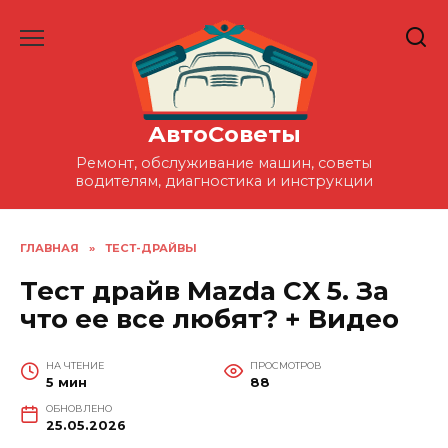
Перейти
к
содержанию
АвтоСоветы
Ремонт, обслуживание машин, советы
водителям, диагностика и инструкции
ГЛАВНАЯ
»
ТЕСТ-ДРАЙВЫ
Тест драйв Mazda CX 5. За
что ее все любят? + Видео
НА ЧТЕНИЕ
ПРОСМОТРОВ
5 мин
88
ОБНОВЛЕНО
25.05.2026