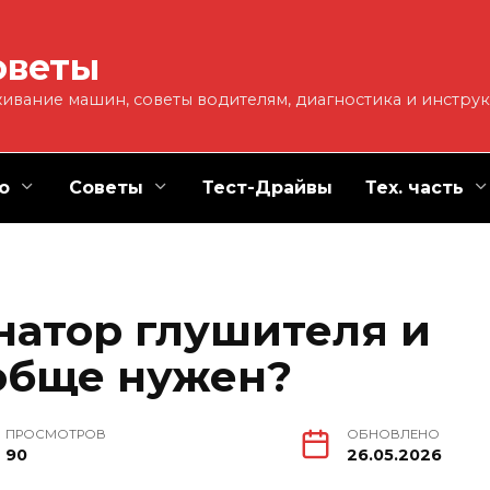
оветы
ивание машин, советы водителям, диагностика и инстру
о
Советы
Тест-Драйвы
Тех. часть
натор глушителя и
ообще нужен?
ПРОСМОТРОВ
ОБНОВЛЕНО
90
26.05.2026