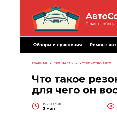
Перейти
к
АвтоС
содержанию
Ремонт, обслуж
Обзоры и сравнения
Ремонт авт
ГЛАВНАЯ
»
ТЕХ. ЧАСТЬ
»
УСТРОЙСТВО АВТО
Что такое резо
для чего он в
НА ЧТЕНИЕ
3 мин