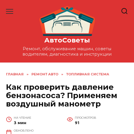
Перейти
к
содержанию
АвтоСоветы
Ремонт, обслуживание машин, советы
водителям, диагностика и инструкции
ГЛАВНАЯ
»
РЕМОНТ АВТО
»
ТОПЛИВНАЯ СИСТЕМА
Как проверить давление
бензонасоса? Применяем
воздушный манометр
НА ЧТЕНИЕ
ПРОСМОТРОВ
3 мин
91
ОБНОВЛЕНО