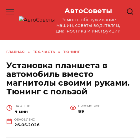
Перейти
АвтоСоветы
к
содержанию
Ремонт, обслуживание
машин, советы водителям,
диагностика и инструкции
ГЛАВНАЯ
»
ТЕХ. ЧАСТЬ
»
ТЮНИНГ
Установка планшета в
автомобиль вместо
магнитолы своими руками.
Тюнинг с пользой
НА ЧТЕНИЕ
ПРОСМОТРОВ
4 мин
89
ОБНОВЛЕНО
26.05.2026