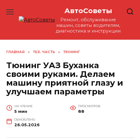
Перейти
АвтоСоветы
к
содержанию
Ремонт, обслуживание
машин, советы водителям,
диагностика и инструкции
ГЛАВНАЯ
»
ТЕХ. ЧАСТЬ
»
ТЮНИНГ
Тюнинг УАЗ Буханка
своими руками. Делаем
машину приятной глазу и
улучшаем параметры
НА ЧТЕНИЕ
ПРОСМОТРОВ
5 мин
88
ОБНОВЛЕНО
26.05.2026