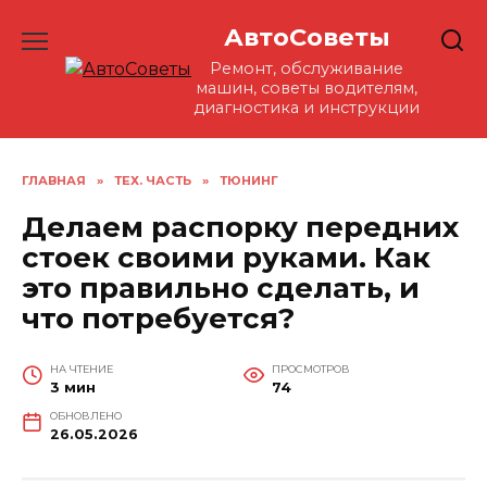
Перейти
АвтоСоветы
к
содержанию
Ремонт, обслуживание
машин, советы водителям,
диагностика и инструкции
ГЛАВНАЯ
»
ТЕХ. ЧАСТЬ
»
ТЮНИНГ
Делаем распорку передних
стоек своими руками. Как
это правильно сделать, и
что потребуется?
НА ЧТЕНИЕ
ПРОСМОТРОВ
3 мин
74
ОБНОВЛЕНО
26.05.2026