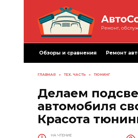
Перейти
к
АвтоС
содержанию
Ремонт, обслуж
Обзоры и сравнения
Ремонт авт
ГЛАВНАЯ
»
ТЕХ. ЧАСТЬ
»
ТЮНИНГ
Делаем подсве
автомобиля св
Красота тюнин
НА ЧТЕНИЕ