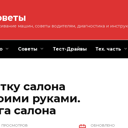
оветы
ивание машин, советы водителям, диагностика и инстру
о
Советы
Тест-Драйвы
Тех. часть
тку салона
оими руками.
га салона
ПРОСМОТРОВ
ОБНОВЛЕНО