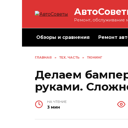
Перейти
АвтоСове
к
содержанию
Ремонт, обслуживание м
Обзоры и сравнения
Ремонт авт
ГЛАВНАЯ
»
ТЕХ. ЧАСТЬ
»
ТЮНИНГ
Делаем бампер
руками. Сложн
НА ЧТЕНИЕ
3 мин