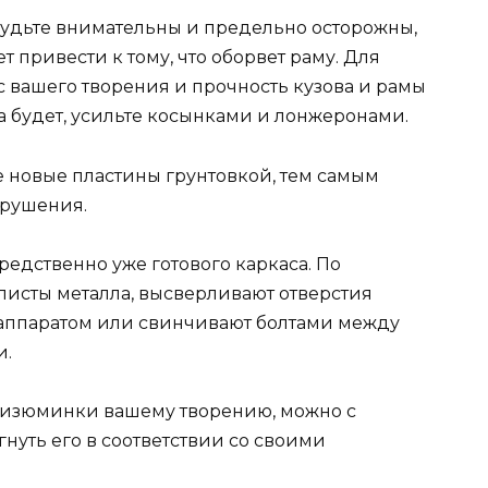
Будьте внимательны и предельно осторожны,
т привести к тому, что оборвет раму. Для
с вашего творения и прочность кузова и рамы
а будет, усильте косынками и лонжеронами.
е новые пластины грунтовкой, тем самым
зрушения.
едственно уже готового каркаса. По
исты металла, высверливают отверстия
аппаратом или свинчивают болтами между
и.
ь изюминки вашему творению, можно с
нуть его в соответствии со своими