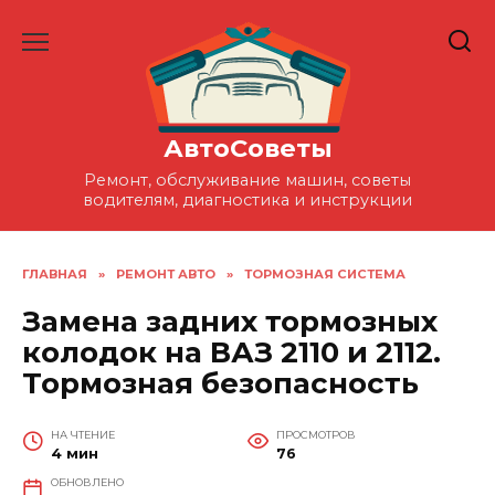
Перейти
к
содержанию
АвтоСоветы
Ремонт, обслуживание машин, советы
водителям, диагностика и инструкции
ГЛАВНАЯ
»
РЕМОНТ АВТО
»
ТОРМОЗНАЯ СИСТЕМА
Замена задних тормозных
колодок на ВАЗ 2110 и 2112.
Тормозная безопасность
НА ЧТЕНИЕ
ПРОСМОТРОВ
4 мин
76
ОБНОВЛЕНО