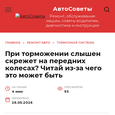
Перейти
АвтоСоветы
к
содержанию
Ремонт, обслуживание
машин, советы водителям,
диагностика и инструкции
ГЛАВНАЯ
»
РЕМОНТ АВТО
»
ТОРМОЗНАЯ СИСТЕМА
При торможении слышен
скрежет на передних
колесах? Читай из-за чего
это может быть
НА ЧТЕНИЕ
ПРОСМОТРОВ
4 мин
93
ОБНОВЛЕНО
26.05.2026