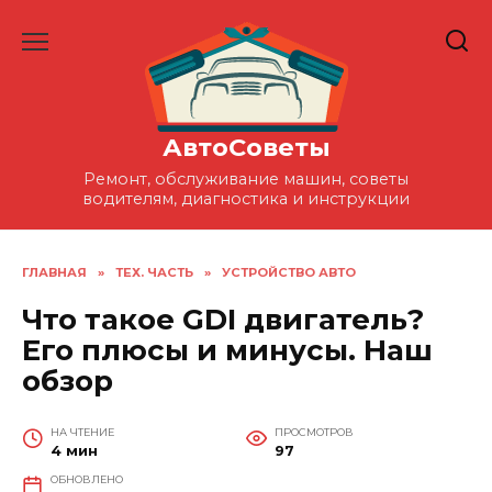
Перейти
к
содержанию
АвтоСоветы
Ремонт, обслуживание машин, советы
водителям, диагностика и инструкции
ГЛАВНАЯ
»
ТЕХ. ЧАСТЬ
»
УСТРОЙСТВО АВТО
Что такое GDI двигатель?
Его плюсы и минусы. Наш
обзор
НА ЧТЕНИЕ
ПРОСМОТРОВ
4 мин
97
ОБНОВЛЕНО