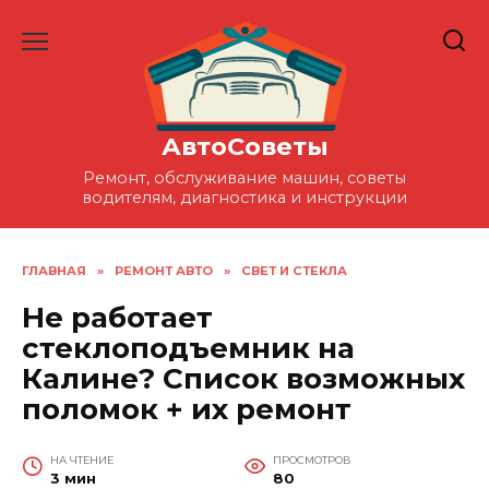
Перейти
к
содержанию
АвтоСоветы
Ремонт, обслуживание машин, советы
водителям, диагностика и инструкции
ГЛАВНАЯ
»
РЕМОНТ АВТО
»
СВЕТ И СТЕКЛА
Не работает
стеклоподъемник на
Калине? Список возможных
поломок + их ремонт
НА ЧТЕНИЕ
ПРОСМОТРОВ
3 мин
80