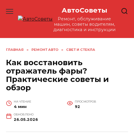
Перейти
АвтоСоветы
к
содержанию
Ремонт, обслуживание
машин, советы водителям,
диагностика и инструкции
ГЛАВНАЯ
»
РЕМОНТ АВТО
»
СВЕТ И СТЕКЛА
Как восстановить
отражатель фары?
Практические советы и
обзор
НА ЧТЕНИЕ
ПРОСМОТРОВ
4 мин
92
ОБНОВЛЕНО
26.05.2026