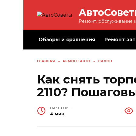
Перейти
АвтоСове
к
содержанию
Ремонт, обслуживание м
Обзоры и сравнения
Ремонт авт
ГЛАВНАЯ
»
РЕМОНТ АВТО
»
САЛОН
Как снять торп
2110? Пошагов
НА ЧТЕНИЕ
4 мин