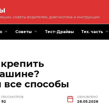
ты
ашин, советы водителям, диагностика и инструкции
о
Советы
Тест-Драйвы
Тех. часть
 крепить
машине?
 все способы
ПРОСМОТРОВ
ОБНОВЛЕНО
92
26.05.2026