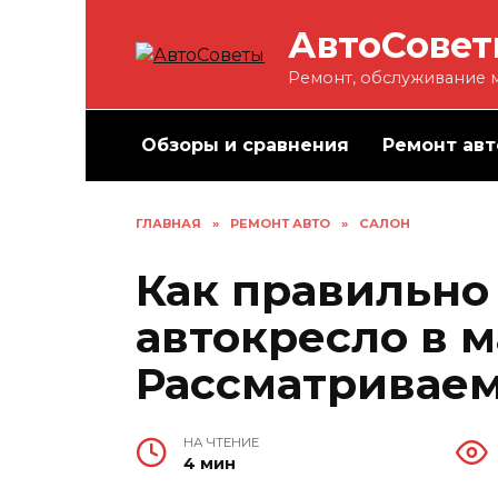
Перейти
АвтоСове
к
содержанию
Ремонт, обслуживание м
Обзоры и сравнения
Ремонт авт
ГЛАВНАЯ
»
РЕМОНТ АВТО
»
САЛОН
Как правильно
автокресло в 
Рассматриваем
НА ЧТЕНИЕ
4 мин