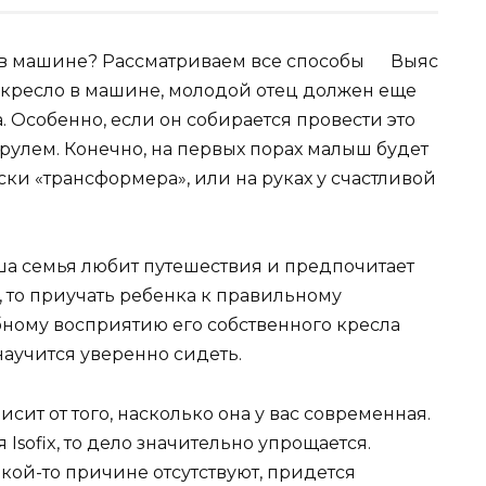
Выяс
токресло в машине, молодой отец должен еще
а. Особенно, если он собирается провести это
рулем. Конечно, на первых порах малыш будет
ски «трансформера», или на руках у счастливой
аша семья любит путешествия и предпочитает
), то приучать ребенка к правильному
ному восприятию его собственного кресла
 научится уверенно сидеть.
исит от того, насколько она у вас современная.
sofix, то дело значительно упрощается.
кой-то причине отсутствуют, придется