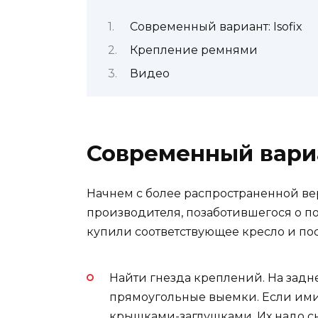
Современный вариант: Isofix
Крепление ремнями
Видео
Современный вариан
Начнем с более распространенной вер
производителя, позаботившегося о п
купили соответствующее кресло и пос
Найти гнезда креплений. На зад
прямоугольные выемки. Если ими
крышками-заглушками. Их надо сн