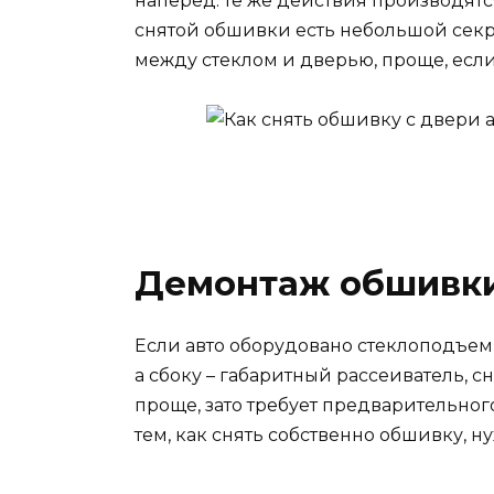
наперед: те же действия производятс
снятой обшивки есть небольшой секрет
между стеклом и дверью, проще, если
Демонтаж обшивки
Если авто оборудовано стеклоподъем
а сбоку – габаритный рассеиватель,
проще, зато требует предварительног
тем, как снять собственно обшивку, н