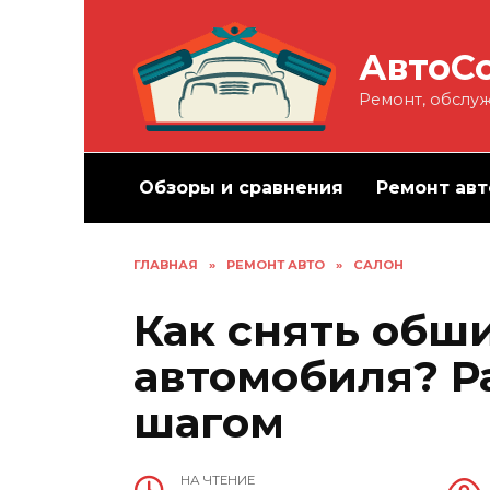
Перейти
к
АвтоС
содержанию
Ремонт, обслуж
Обзоры и сравнения
Ремонт авт
ГЛАВНАЯ
»
РЕМОНТ АВТО
»
САЛОН
Как снять обш
автомобиля? Р
шагом
НА ЧТЕНИЕ