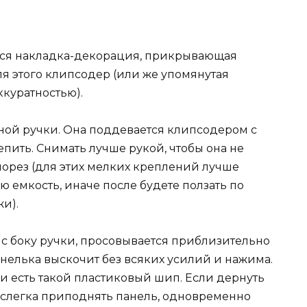
ется накладка-декорация, прикрывающая
ля этого клипсодер (или же упомянутая
ккуратностью).
ной ручки. Она поддевается клипсодером с
епить. Снимать лучше рукой, чтобы она не
морез (для этих мелких креплений лучше
 емкость, иначе после будете ползать по
жи).
с боку ручки, просовывается приблизительно
нелька выскочит без всяких усилий и нажима.
и есть такой пластиковый шип. Если дернуть
ше слегка приподнять панель, одновременно