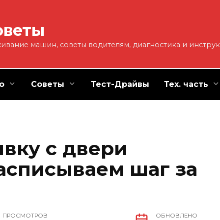
оветы
ивание машин, советы водителям, диагностика и инстру
о
Советы
Тест-Драйвы
Тех. часть
ивку с двери
асписываем шаг за
ПРОСМОТРОВ
ОБНОВЛЕНО