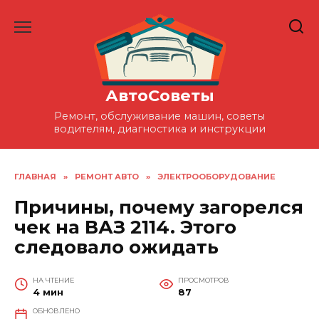
Перейти
к
содержанию
АвтоСоветы
Ремонт, обслуживание машин, советы
водителям, диагностика и инструкции
ГЛАВНАЯ
»
РЕМОНТ АВТО
»
ЭЛЕКТРООБОРУДОВАНИЕ
Причины, почему загорелся
чек на ВАЗ 2114. Этого
следовало ожидать
НА ЧТЕНИЕ
ПРОСМОТРОВ
4 мин
87
ОБНОВЛЕНО