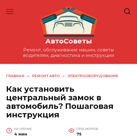
Перейти
к
содержанию
АвтоСоветы
Ремонт, обслуживание машин, советы
водителям, диагностика и инструкции
ГЛАВНАЯ
»
РЕМОНТ АВТО
»
ЭЛЕКТРООБОРУДОВАНИЕ
Как установить
центральный замок в
автомобиль? Пошаговая
инструкция
НА ЧТЕНИЕ
ПРОСМОТРОВ
4 мин
75