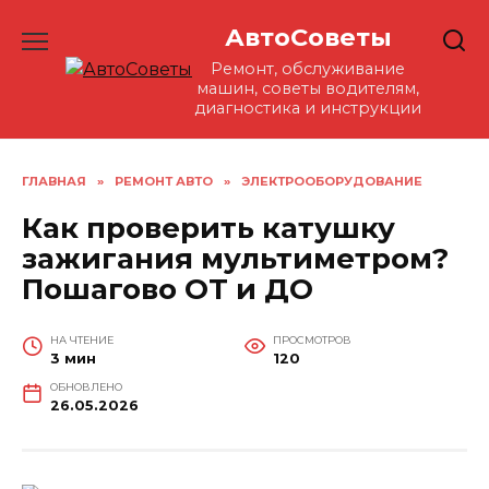
Перейти
АвтоСоветы
к
содержанию
Ремонт, обслуживание
машин, советы водителям,
диагностика и инструкции
ГЛАВНАЯ
»
РЕМОНТ АВТО
»
ЭЛЕКТРООБОРУДОВАНИЕ
Как проверить катушку
зажигания мультиметром?
Пошагово ОТ и ДО
НА ЧТЕНИЕ
ПРОСМОТРОВ
3 мин
120
ОБНОВЛЕНО
26.05.2026